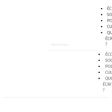
É
SO
PO
CU
QU
ÉCR
?
ÉC
SO
PO
CU
QUI
ÉCRI
?