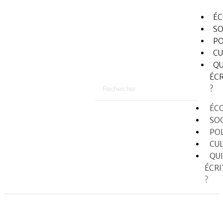
É
SO
PO
CU
QU
ÉCR
?
ÉC
SO
PO
CU
QUI
ÉCRI
?