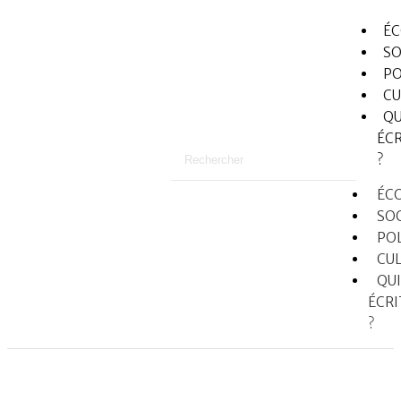
É
SO
PO
CU
QU
ÉCR
?
ÉC
SO
PO
CU
QUI
ÉCRI
?