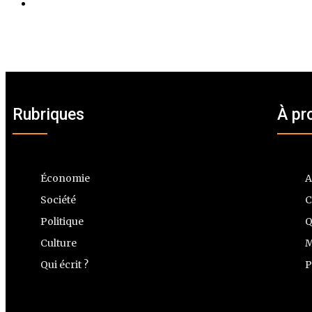
Rubriques
À pr
Économie
A
Société
C
Politique
Q
Culture
M
Qui écrit ?
P