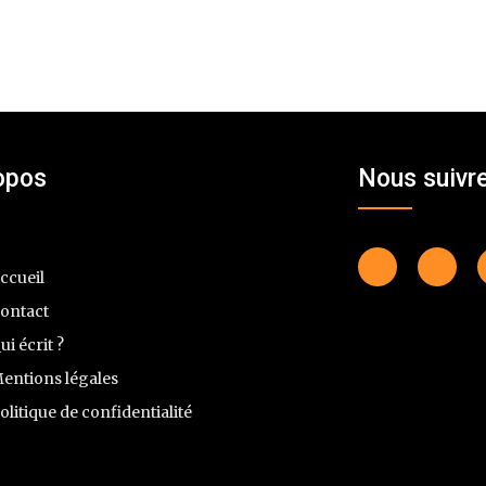
opos
Nous suivr
ccueil
ontact
ui écrit ?
entions légales
olitique de confidentialité