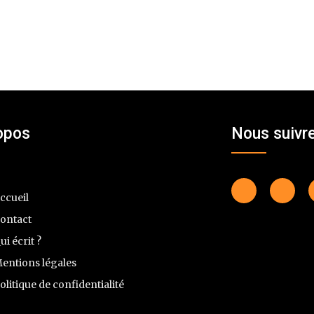
opos
Nous suivr
ccueil
ontact
ui écrit ?
entions légales
olitique de confidentialité