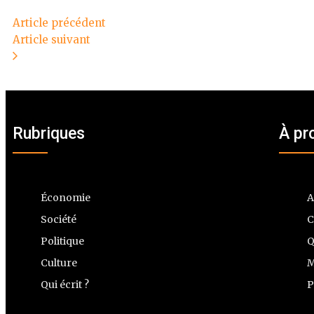
Article précédent
Article suivant
Rubriques
À pr
Économie
A
Société
C
Politique
Q
Culture
M
Qui écrit ?
P