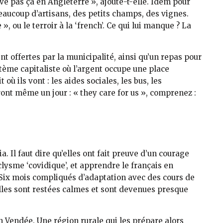
uve pas ça en Angleterre », ajoute-t-elle. Idem pour
a beaucoup d’artisans, des petits champs, des vignes.
», ou le terroir à la ‘french’. Ce qui lui manque ? La
nt offertes par la municipalité, ainsi qu’un repas pour
ystème capitaliste où l’argent occupe une place
où ils vont : les aides sociales, les bus, les
eront même un jour : « they care for us », comprenez :
ia. Il faut dire qu’elles ont fait preuve d’un courage
lysme ‘covidique’, et apprendre le français en
 Six mois compliqués d’adaptation avec des cours de
lles sont restées calmes et sont devenues presque
en Vendée. Une région rurale qui les prépare alors