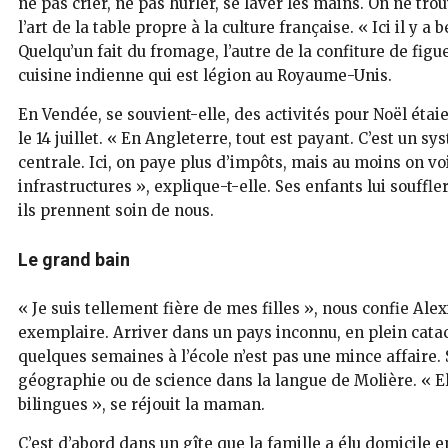
ne pas crier, ne pas hurler, se laver les mains. On ne tro
l’art de la table propre à la culture française. « Ici il y 
Quelqu’un fait du fromage, l’autre de la confiture de figue 
cuisine indienne qui est légion au Royaume-Unis.
En Vendée, se souvient-elle, des activités pour Noël étaie
le 14 juillet. « En Angleterre, tout est payant. C’est un s
centrale. Ici, on paye plus d’impôts, mais au moins on voit 
infrastructures », explique-t-elle. Ses enfants lui souffl
ils prennent soin de nous.
Le grand bain
« Je suis tellement fière de mes filles », nous confie Alex
exemplaire. Arriver dans un pays inconnu, en plein catac
quelques semaines à l’école n’est pas une mince affaire.
géographie ou de science dans la langue de Molière. « E
bilingues », se réjouit la maman.
C’est d’abord dans un gîte que la famille a élu domicile 