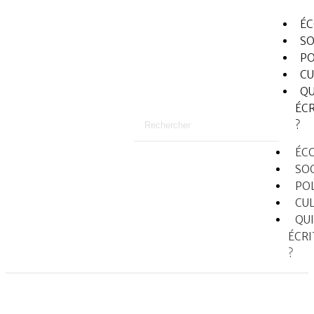
É
SO
PO
CU
QU
ÉCR
?
ÉC
SO
PO
CU
QUI
ÉCRI
?