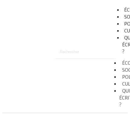
É
SO
PO
CU
QU
ÉCR
?
ÉC
SO
PO
CU
QUI
ÉCRI
?