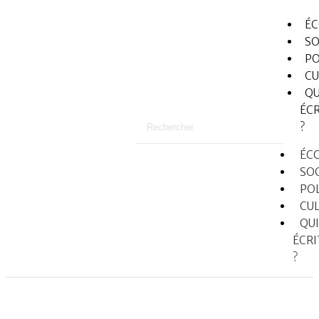
É
SO
PO
CU
QU
ÉCR
?
ÉC
SO
PO
CU
QUI
ÉCRI
?