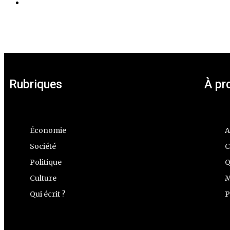
Rubriques
À pr
Économie
A
Société
C
Politique
Q
Culture
M
Qui écrit ?
P