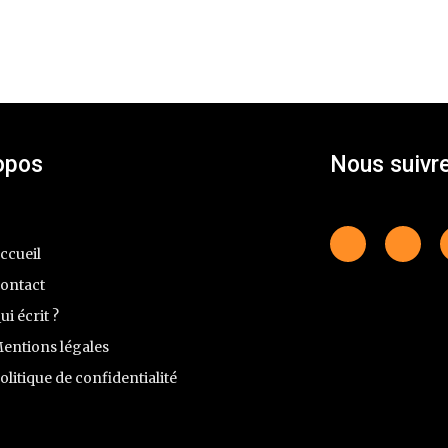
opos
Nous suivr
ccueil
ontact
ui écrit ?
entions légales
olitique de confidentialité